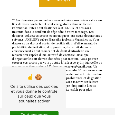
Envoyer
** Les données personnelles communiquées sont nécessaires aux
fins de vous contacter et sont enregistrées dans un fichier
informatisé. Elles sont destinées à JOELERY et ses sous-
traitants dans le seul but de répondre à votre message. Les
données collectées seront communiquées aux seuls destinataires
suivants: JOELERY 13013 Marseille joelery13@gmail.com. Vous
disposez de droits d’accès, de rectification, d’effacement, de
portabilité, de limitation, d’opposition, de retrait de votre
consentement à tout moment et du droit d’introduire une
réclamation auprès d’une autorité de contrôle, ainsi que
d’organiser le sort de vos données post-mortem. Vous pouvez
exercer ces droits par voie postale à l'adresse 13013 Marseille ou
par courrier électronique à l'adresse joelery13@gmail.com. Un
justificatif d'identité pourra vous être demandé. Nous conservons
vos données pendant la période de prise de contact puis pendant
la durée de prescription légale aux fins probatoires et de gestion
des contentieux. Vous avez le droit de vous inscrire sur la liste
Ce site utilise des cookies
d'opposition au démarchage téléphonique, disponible à cette
adresse:
Bloctel.gouv.fr
. Consultez le site cnil.fr pour plus
et vous donne le contrôle
d’informations sur vos droits.
sur ceux que vous
souhaitez activer
Tout accepter