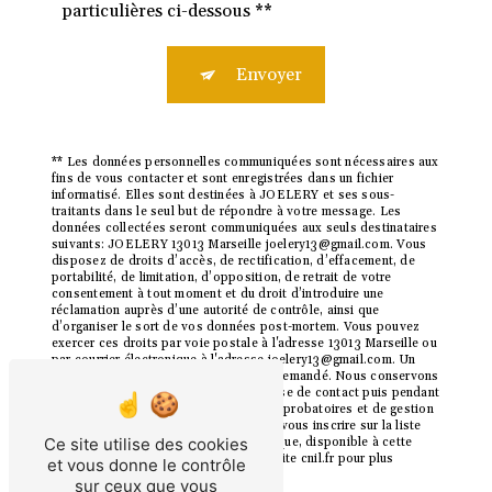
particulières ci-dessous **
Envoyer
** Les données personnelles communiquées sont nécessaires aux
fins de vous contacter et sont enregistrées dans un fichier
informatisé. Elles sont destinées à JOELERY et ses sous-
traitants dans le seul but de répondre à votre message. Les
données collectées seront communiquées aux seuls destinataires
suivants: JOELERY 13013 Marseille joelery13@gmail.com. Vous
disposez de droits d’accès, de rectification, d’effacement, de
portabilité, de limitation, d’opposition, de retrait de votre
consentement à tout moment et du droit d’introduire une
réclamation auprès d’une autorité de contrôle, ainsi que
d’organiser le sort de vos données post-mortem. Vous pouvez
exercer ces droits par voie postale à l'adresse 13013 Marseille ou
par courrier électronique à l'adresse joelery13@gmail.com. Un
justificatif d'identité pourra vous être demandé. Nous conservons
vos données pendant la période de prise de contact puis pendant
la durée de prescription légale aux fins probatoires et de gestion
des contentieux. Vous avez le droit de vous inscrire sur la liste
Ce site utilise des cookies
d'opposition au démarchage téléphonique, disponible à cette
adresse:
Bloctel.gouv.fr
. Consultez le site cnil.fr pour plus
et vous donne le contrôle
d’informations sur vos droits.
sur ceux que vous