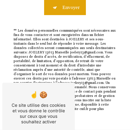
Envoyer
** Les données personnelles communiquées sont nécessaires aux
fins de vous contacter et sont enregistrées dans un fichier
informatisé. Elles sont destinées à JOELERY et ses sous-
traitants dans le seul but de répondre à votre message. Les
données collectées seront communiquées aux seuls destinataires
suivants: JOELERY 13013 Marseille joelery13@gmail.com. Vous
disposez de droits d’accès, de rectification, d’effacement, de
portabilité, de limitation, d’opposition, de retrait de votre
consentement à tout moment et du droit d’introduire une
réclamation auprès d’une autorité de contrôle, ainsi que
d’organiser le sort de vos données post-mortem. Vous pouvez
exercer ces droits par voie postale à l'adresse 13013 Marseille ou
par courrier électronique à l'adresse joelery13@gmail.com. Un
justificatif d'identité pourra vous être demandé. Nous conservons
vos données pendant la période de prise de contact puis pendant
la durée de prescription légale aux fins probatoires et de gestion
des contentieux. Vous avez le droit de vous inscrire sur la liste
Ce site utilise des cookies
d'opposition au démarchage téléphonique, disponible à cette
adresse:
Bloctel.gouv.fr
. Consultez le site cnil.fr pour plus
et vous donne le contrôle
d’informations sur vos droits.
sur ceux que vous
souhaitez activer