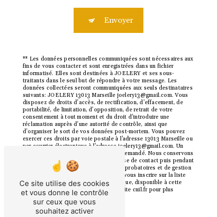
Envoyer
** Les données personnelles communiquées sont nécessaires aux
fins de vous contacter et sont enregistrées dans un fichier
informatisé. Elles sont destinées à JOELERY et ses sous-
traitants dans le seul but de répondre à votre message. Les
données collectées seront communiquées aux seuls destinataires
suivants: JOELERY 13013 Marseille joelery13@gmail.com. Vous
disposez de droits d’accès, de rectification, d’effacement, de
portabilité, de limitation, d’opposition, de retrait de votre
consentement à tout moment et du droit d’introduire une
réclamation auprès d’une autorité de contrôle, ainsi que
d’organiser le sort de vos données post-mortem. Vous pouvez
exercer ces droits par voie postale à l'adresse 13013 Marseille ou
par courrier électronique à l'adresse joelery13@gmail.com. Un
justificatif d'identité pourra vous être demandé. Nous conservons
vos données pendant la période de prise de contact puis pendant
la durée de prescription légale aux fins probatoires et de gestion
des contentieux. Vous avez le droit de vous inscrire sur la liste
Ce site utilise des cookies
d'opposition au démarchage téléphonique, disponible à cette
adresse:
Bloctel.gouv.fr
. Consultez le site cnil.fr pour plus
et vous donne le contrôle
d’informations sur vos droits.
sur ceux que vous
souhaitez activer